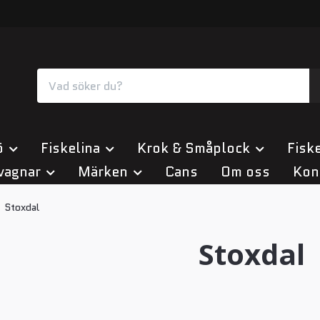
ö
Fiskelina
Krok & Småplock
Fiske
vagnar
Märken
Cans
Om oss
Kon
Stoxdal
Stoxdal