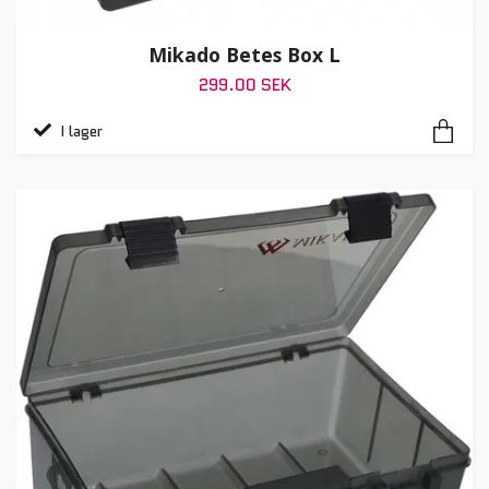
Mikado Betes Box L
299.00 SEK
I lager