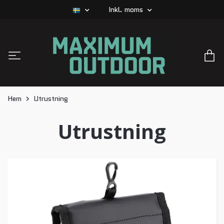
Inkl. moms
Hem
Utrustning
Utrustning