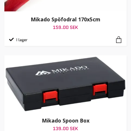
Mikado Spöfodral 170x5cm
159.00 SEK
I lager
Mikado Spoon Box
139.00 SEK