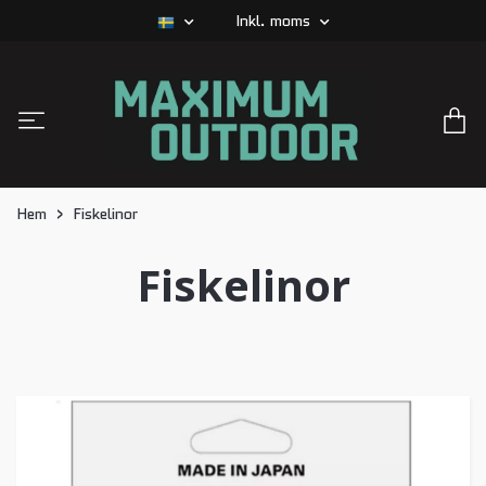
Inkl. moms
Hem
Fiskelinor
Fiskelinor