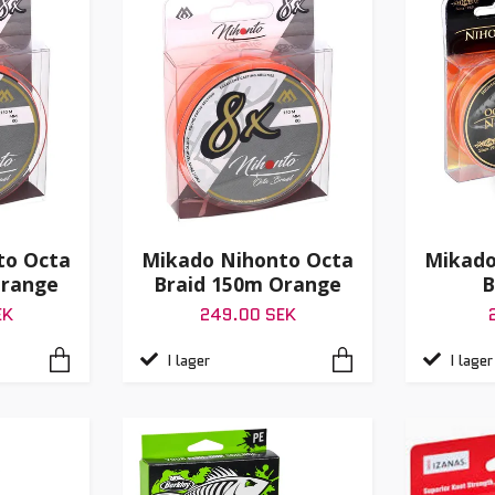
to Octa
Mikado Nihonto Octa
Mikado
Orange
Braid 150m Orange
B
EK
249.00 SEK
I lager
I lager