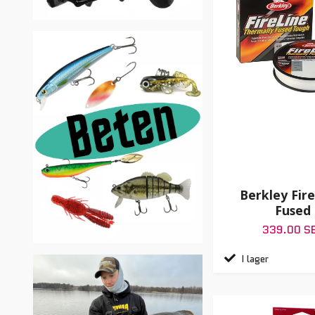
Berkley Fire
Fused
339.00 S
I lager