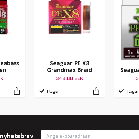
Seabass
Seaguar PE X8
een
Seagua
Grandmax Braid
EK
3
349.00 SEK
I lager
I lager
r nyhetsbrev