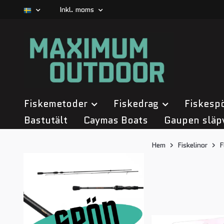
Inkl. moms
Fiskemetoder
Fiskedrag
Fiskesp
Bastutält
Caymas Boats
Gaupen släp
Hem
Fiskelinor
F