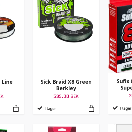
Sufix
 Line
Sick Braid X8 Green
Supe
Berkley
3
EK
599.00 SEK
I lager
I lager