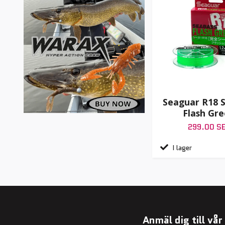
Seaguar R18 
Flash Gr
299.00 S
I lager
Anmäl dig till vå