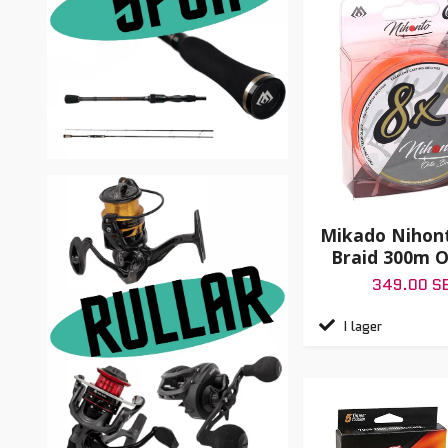
Mikado Nihon
Braid 300m 
349.00 S
I lager