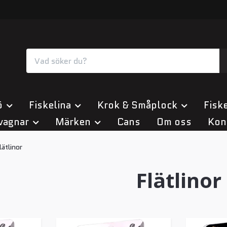
ö
Fiskelina
Krok & Småplock
Fiske
vagnar
Märken
Cans
Om oss
Kon
lätlinor
Flätlinor