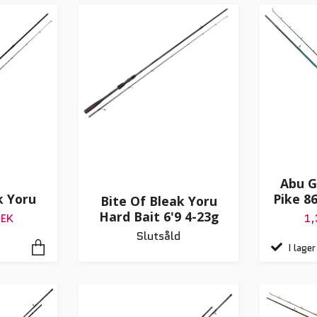
Abu G
k Yoru
Pike 8
Bite Of Bleak Yoru
Hard Bait 6'9 4-23g
SEK
1,
Slutsåld
I lager