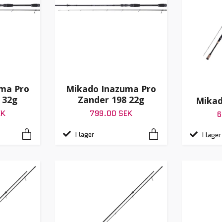
ma Pro
Mikado Inazuma Pro
 32g
Zander 198 22g
Mikad
EK
799.00 SEK
6
I lager
I lager