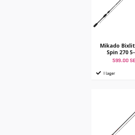
Mikado Bixlit
Spin 270 5
599.00 S
I lager