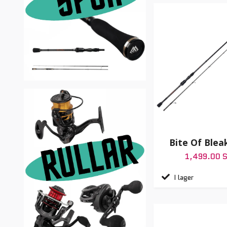
Bite Of Blea
1,499.00 
I lager