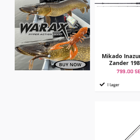
Mikado Inazu
Zander 198
799.00 S
I lager