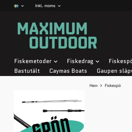
Inkl. moms
Fiskemetoder
Fiskedrag
Fiskesp
Bastutält
Caymas Boats
Gaupen släp
Hem
Fiskespö