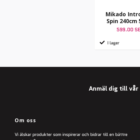
Mikado Intr
Spin 240cm 
599.00 S
I lager
Anmäl dig till vå
Om oss
Vi älskar produkter som inspirerar och bidrar till en bättre