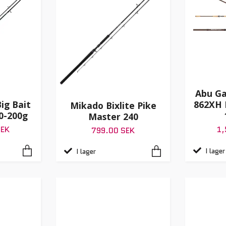
Abu Ga
ig Bait
862XH 
Mikado Bixlite Pike
0-200g
Master 240
SEK
1,
799.00 SEK
I lager
I lager