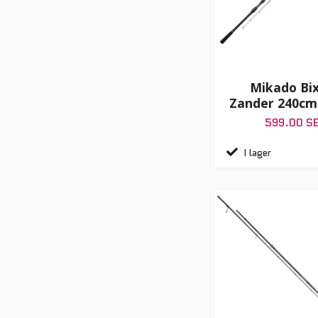
Mikado Bix
Zander 240cm
599.00 S
I lager