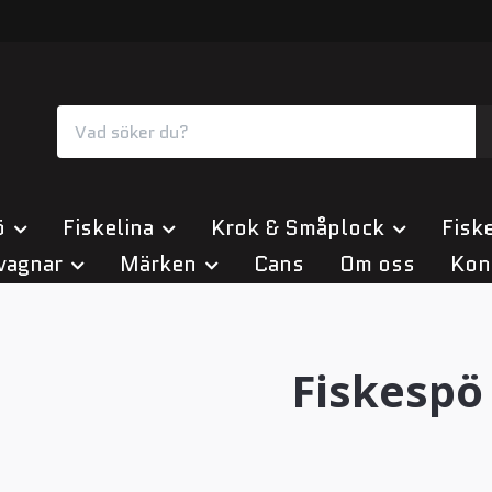
ö
Fiskelina
Krok & Småplock
Fiske
vagnar
Märken
Cans
Om oss
Kon
Fiskespö