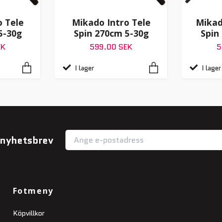
o Tele
Mikado Intro Tele
Mikad
5-30g
Spin 270cm 5-30g
Spin
EK
599.00 SEK
5
I lager
I lager
r nyhetsbrev
Fotmeny
Köpvillkor