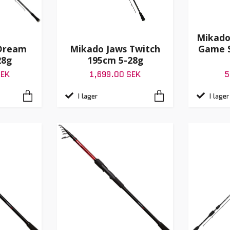
Mikado
Dream
Mikado Jaws Twitch
Game S
28g
195cm 5-28g
SEK
1,699.00 SEK
5
I lager
I lager