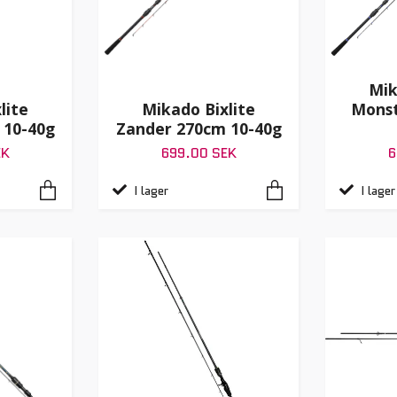
Mik
lite
Mikado Bixlite
Monst
 10-40g
Zander 270cm 10-40g
EK
699.00 SEK
6
I lager
I lager