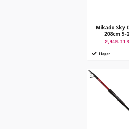
Mikado Sky 
208cm 5-
2,949.00 
I lager