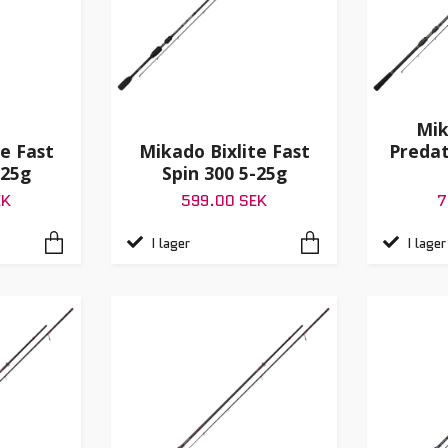
Mik
e Fast
Mikado Bixlite Fast
Predat
-25g
Spin 300 5-25g
EK
599.00 SEK
7
I lager
I lager