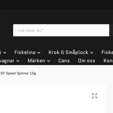
ö
Fiskelina
Krok & Småplock
Fiske
vagnar
Märken
Cans
Om oss
Kon
SP Speed Spinner 16g