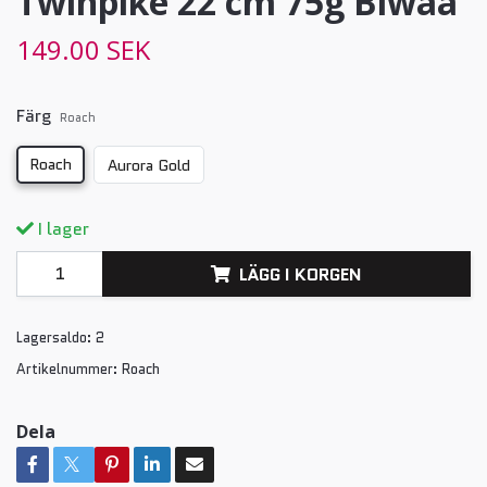
Twinpike 22 cm 75g Biwaa
149.00 SEK
Färg
Roach
Roach
Aurora Gold
I lager
LÄGG I KORGEN
Lagersaldo:
2
Artikelnummer:
Roach
Dela