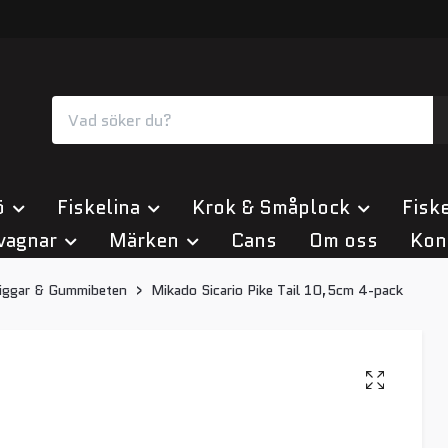
ö
Fiskelina
Krok & Småplock
Fiske
vagnar
Märken
Cans
Om oss
Kon
iggar & Gummibeten
Mikado Sicario Pike Tail 10,5cm 4-pack