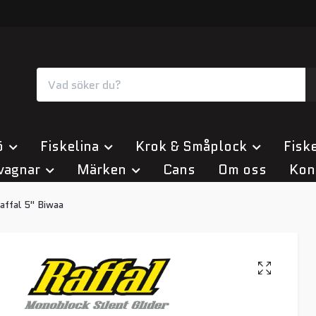
ö
Fiskelina
Krok & Småplock
Fiske
vagnar
Märken
Cans
Om oss
Kon
affal 5" Biwaa