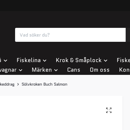
ö
Fiskelina
Krok & Småplock
Fiske
vagnar
Märken
Cans
Om oss
Kon
keddrag
Sölvkroken Buch Salmon