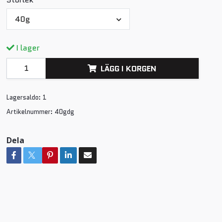
40g
I lager
LÄGG I KORGEN
Lagersaldo:
1
Artikelnummer:
40gdg
Dela