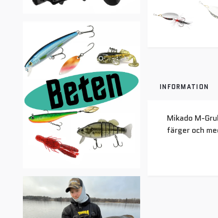
INFORMATION
Mikado M-Grub 
färger och med