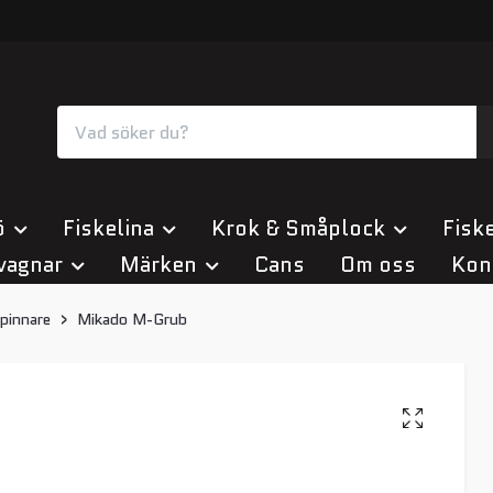
ö
Fiskelina
Krok & Småplock
Fiske
vagnar
Märken
Cans
Om oss
Kon
pinnare
Mikado M-Grub