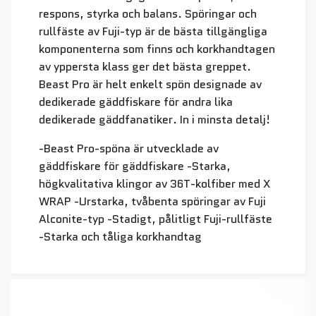
respons, styrka och balans. Spöringar och
rullfäste av Fuji-typ är de bästa tillgängliga
komponenterna som finns och korkhandtagen
av yppersta klass ger det bästa greppet.
Beast Pro är helt enkelt spön designade av
dedikerade gäddfiskare för andra lika
dedikerade gäddfanatiker. In i minsta detalj!
-Beast Pro-spöna är utvecklade av
gäddfiskare för gäddfiskare -Starka,
högkvalitativa klingor av 36T-kolfiber med X
WRAP -Urstarka, tvåbenta spöringar av Fuji
Alconite-typ -Stadigt, pålitligt Fuji-rullfäste
-Starka och tåliga korkhandtag