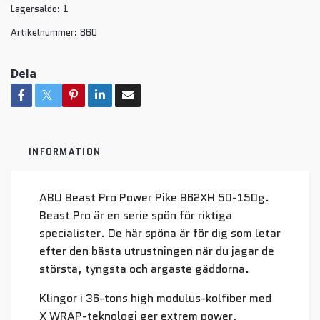
Lagersaldo:
1
Artikelnummer:
860
Dela
INFORMATION
ABU Beast Pro Power Pike 862XH 50-150g.
Beast Pro är en serie spön för riktiga
specialister. De här spöna är för dig som letar
efter den bästa utrustningen när du jagar de
största, tyngsta och argaste gäddorna.
Klingor i 36-tons high modulus-kolfiber med
X WRAP-teknologi ger extrem power,