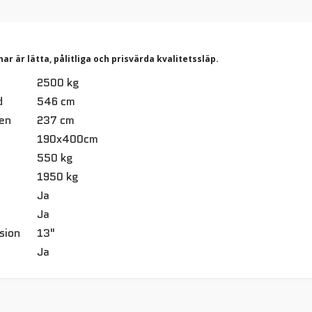
r är lätta, pålitliga och prisvärda kvalitetssläp.
2500 kg
d
546 cm
en
237 cm
190x400cm
550 kg
1950 kg
Ja
Ja
sion
13"
Ja