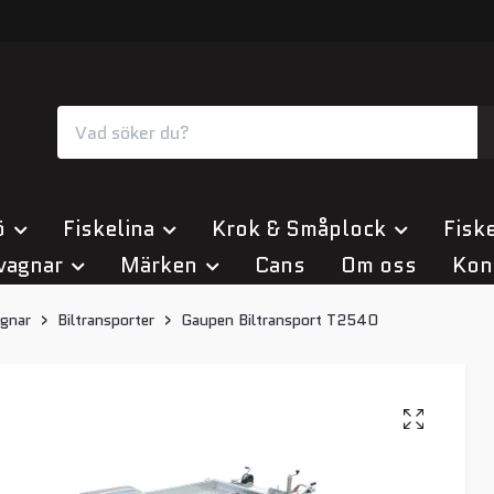
ö
Fiskelina
Krok & Småplock
Fiske
vagnar
Märken
Cans
Om oss
Kon
gnar
Biltransporter
Gaupen Biltransport T2540