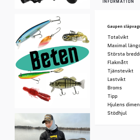
INFORMATION
Gaupen släpvagna
Totalvikt
Maximal läng
Största bredd
Flakmått
Tjänstevikt
Lastvikt
Broms
Tipp
Hjulens dimen
Stödhjul