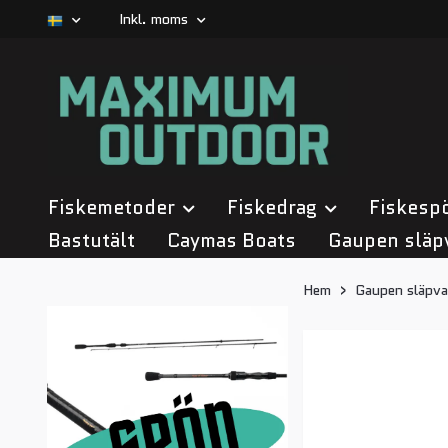
Inkl. moms
Fiskemetoder
Fiskedrag
Fiskesp
Bastutält
Caymas Boats
Gaupen släp
Hem
Gaupen släpva