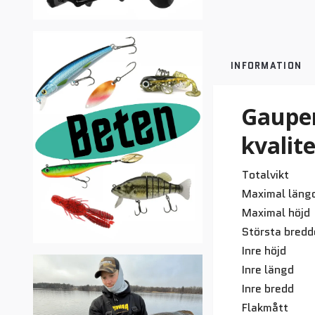
INFORMATION
Gaupen
kvalite
Totalvikt
Maximal läng
Maximal höjd
Största bredd
Inre höjd
Inre längd
Inre bredd
Flakmått