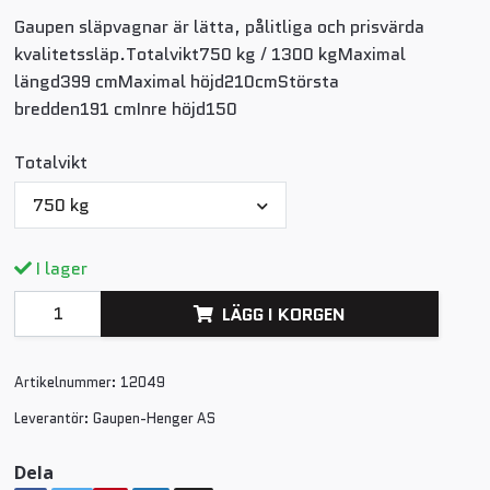
Gaupen släpvagnar är lätta, pålitliga och prisvärda
kvalitetssläp.Totalvikt750 kg / 1300 kgMaximal
längd399 cmMaximal höjd210cmStörsta
bredden191 cmInre höjd150
Totalvikt
750 kg
I lager
LÄGG I KORGEN
Artikelnummer:
12049
Leverantör:
Gaupen-Henger AS
Dela