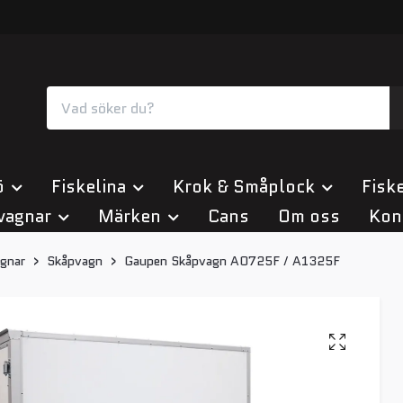
ö
Fiskelina
Krok & Småplock
Fiske
vagnar
Märken
Cans
Om oss
Kon
gnar
Skåpvagn
Gaupen Skåpvagn A0725F / A1325F