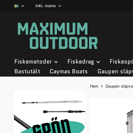
Inkl. moms
Fiskemetoder
Fiskedrag
Fiskesp
Bastutält
Caymas Boats
Gaupen släp
Hem
Gaupen släpva