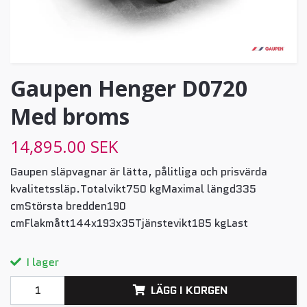
Gaupen Henger D0720
Med broms
14,895.00 SEK
Gaupen släpvagnar är lätta, pålitliga och prisvärda
kvalitetssläp.Totalvikt750 kgMaximal längd335
cmStörsta bredden190
cmFlakmått144x193x35Tjänstevikt185 kgLast
I lager
LÄGG I KORGEN