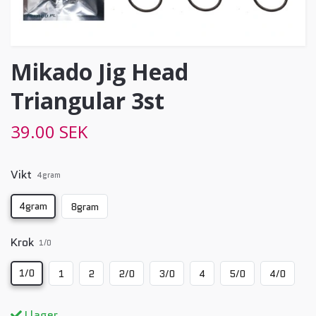
Mikado Jig Head
Triangular 3st
39.00 SEK
Vikt
4gram
4gram
8gram
Krok
1/0
1/0
1
2
2/0
3/0
4
5/0
4/0
I lager