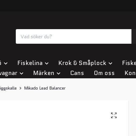
ö
Fiskelina
Krok & Småplock
Fiske
vagnar
Märken
Cans
Om oss
Kon
iggskalle
Mikado Lead Balancer