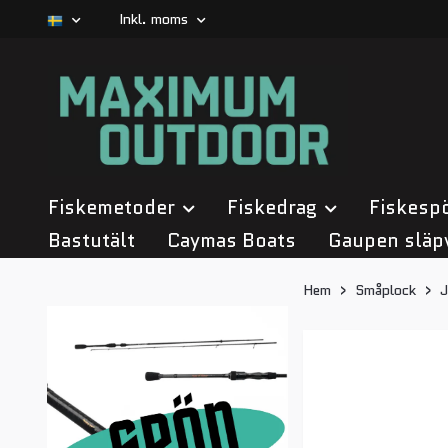
Inkl. moms
Fiskemetoder
Fiskedrag
Fiskesp
Bastutält
Caymas Boats
Gaupen släp
Hem
Småplock
J