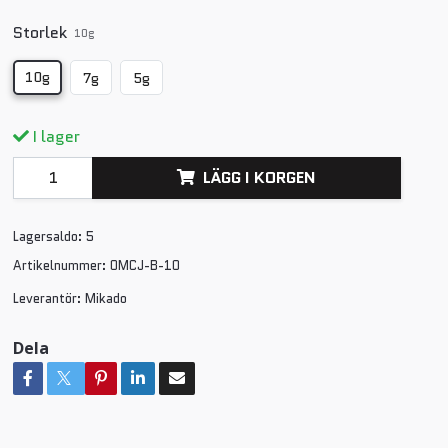
Storlek
10g
10g
7g
5g
I lager
LÄGG I KORGEN
Lagersaldo:
5
Artikelnummer:
OMCJ-B-10
Leverantör:
Mikado
Dela