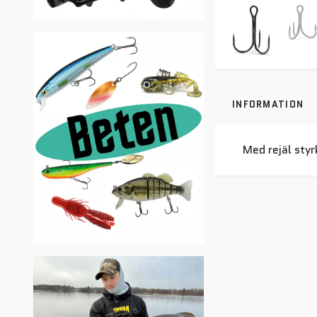
INFORMATION
Med rejäl sty