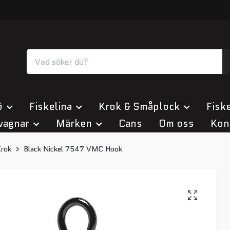
ö
Fiskelina
Krok & Småplock
Fiske
vagnar
Märken
Cans
Om oss
Kon
rok
Black Nickel 7547 VMC Hook