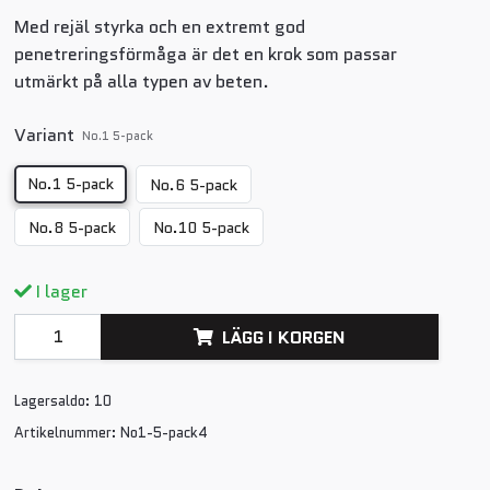
Med rejäl styrka och en extremt god
penetreringsförmåga är det en krok som passar
utmärkt på alla typen av beten.
Variant
No.1 5-pack
No.1 5-pack
No.6 5-pack
No.8 5-pack
No.10 5-pack
I lager
LÄGG I KORGEN
Lagersaldo:
10
Artikelnummer:
No1-5-pack4