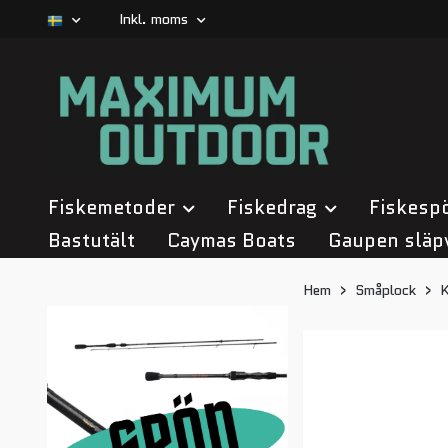
Inkl. moms
Fiskemetoder
Fiskedrag
Fiskesp
Bastutält
Caymas Boats
Gaupen släp
Hem
Småplock
K