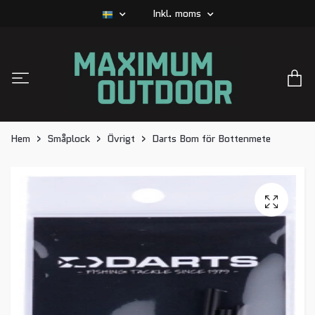
Inkl. moms
Hem
Småplock
Övrigt
Darts Bom för Bottenmete