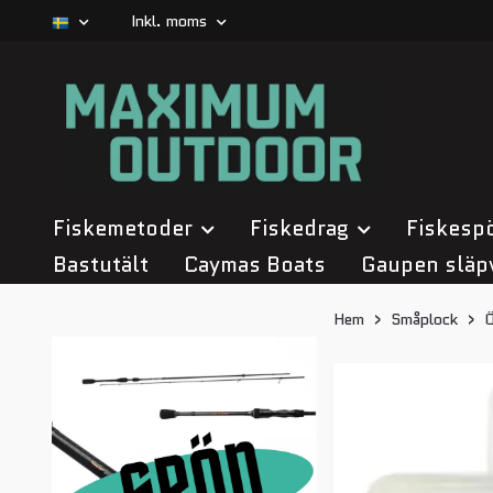
Inkl. moms
Fiskemetoder
Fiskedrag
Fiskesp
Bastutält
Caymas Boats
Gaupen släp
Hem
Småplock
Ö