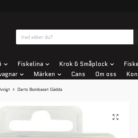
ö
Fiskelina
Krok & Småplock
Fiske
vagnar
Märken
Cans
Om oss
Kon
vrigt
Darts Bombaset Gädda