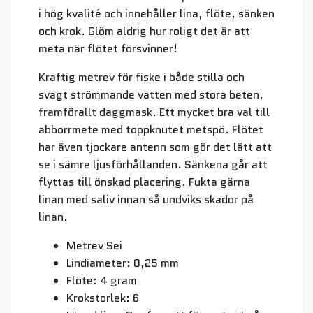
i hög kvalité och innehåller lina, flöte, sänken
och krok. Glöm aldrig hur roligt det är att
meta när flötet försvinner!
Kraftig metrev för fiske i både stilla och
svagt strömmande vatten med stora beten,
framförallt daggmask. Ett mycket bra val till
abborrmete med toppknutet metspö. Flötet
har även tjockare antenn som gör det lätt att
se i sämre ljusförhållanden. Sänkena går att
flyttas till önskad placering. Fukta gärna
linan med saliv innan så undviks skador på
linan.
Metrev Sei
Lindiameter: 0,25 mm
Flöte: 4 gram
Krokstorlek: 6