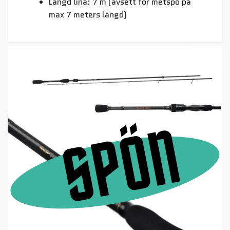
Längd lina: 7 m (avsett för metspö på
max 7 meters längd)