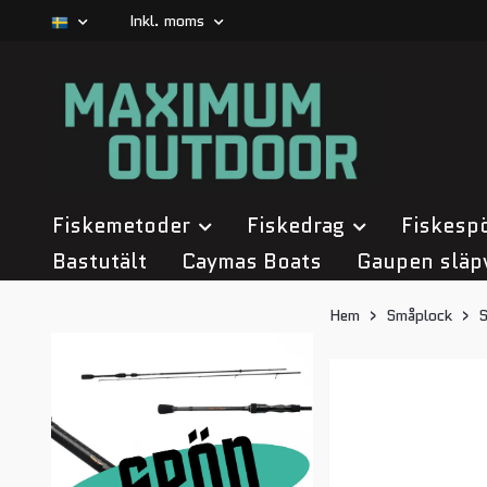
Inkl. moms
Fiskemetoder
Fiskedrag
Fiskesp
Bastutält
Caymas Boats
Gaupen släp
Hem
Småplock
S