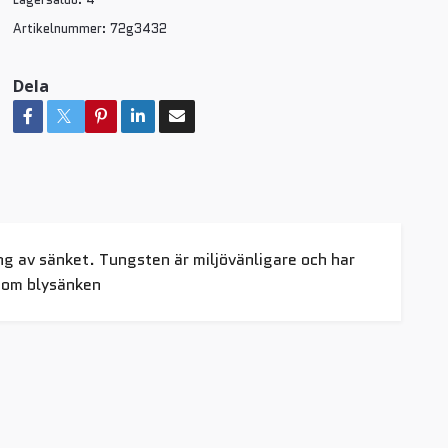
Artikelnummer:
72g3432
Dela
g av sänket. Tungsten är miljövänligare och har
 som blysänken