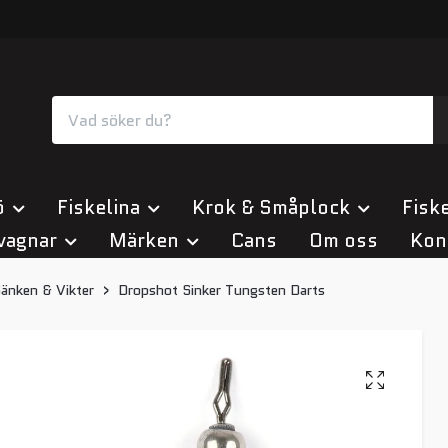
ö
Fiskelina
Krok & Småplock
Fiske
vagnar
Märken
Cans
Om oss
Kon
änken & Vikter
Dropshot Sinker Tungsten Darts