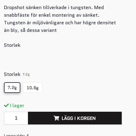
Dropshot sänken tillverkade i tungsten. Med
snabbfäste för enkel montering av sänket.
Tungsten är miljövänligare och har högre densitet
än bly, så dessa variant
Storlek
Storlek
7.2g
7.2g
10.6g
I lager
LÄGG I KORGEN
Lagersaldo:
4