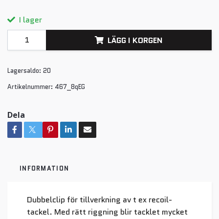
I lager
LÄGG I KORGEN
Lagersaldo:
20
Artikelnummer:
467_8qEG
Dela
INFORMATION
Dubbelclip för tillverkning av t ex recoil-
tackel. Med rätt riggning blir tacklet mycket