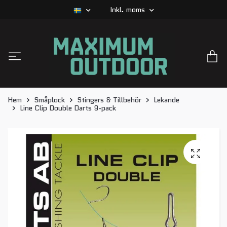
Inkl. moms
Hem
Småplock
Stingers & Tillbehör
Lekande
Line Clip Double Darts 9-pack