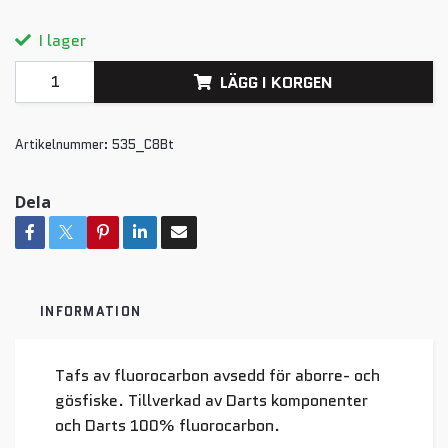
I lager
LÄGG I KORGEN
Artikelnummer:
535_C8Bt
Dela
INFORMATION
Tafs av fluorocarbon avsedd för aborre- och
gösfiske. Tillverkad av Darts komponenter
och Darts 100% fluorocarbon.