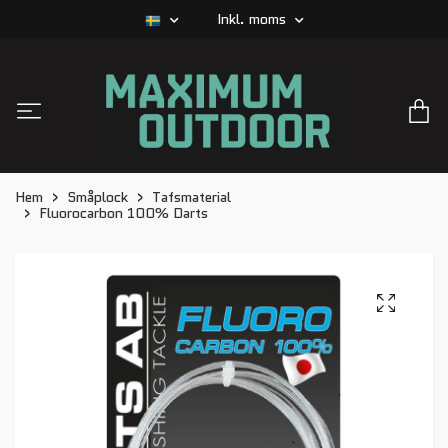
Inkl. moms
Hem
Småplock
Tafsmaterial
Fluorocarbon 100% Darts