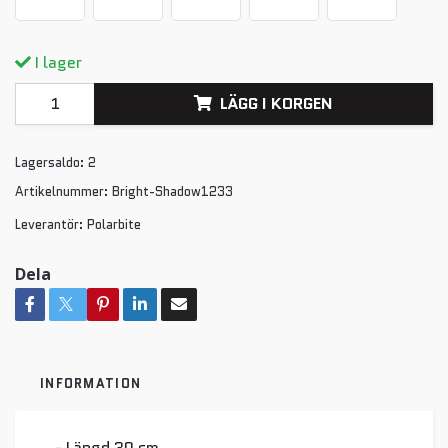
I lager
LÄGG I KORGEN
Lagersaldo:
2
Artikelnummer:
Bright-Shadow1233
Leverantör:
Polarbite
Dela
INFORMATION
- Längd 30 cm