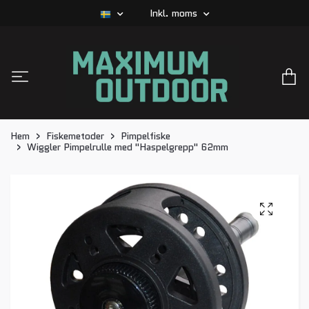
Inkl. moms
Hem
Fiskemetoder
Pimpelfiske
Wiggler Pimpelrulle med "Haspelgrepp" 62mm